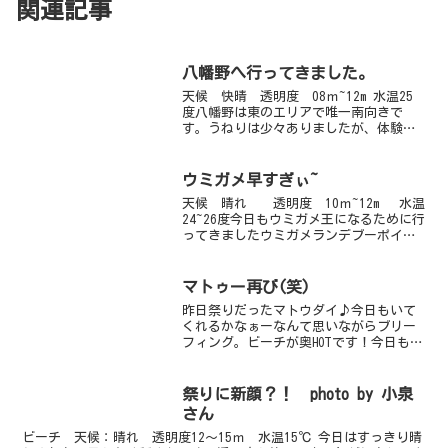
関連記事
八幡野へ行ってきました。
天候 快晴 透明度 08ｍ~12m 水温25
度八幡野は東のエリアで唯一南向きで
す。うねりは少々ありましたが、体験ダ
イビングでも入れるレベルです。濁って
るのかと思いきや、海の中はスコーーー
ンといい透明度です！！気持ちよかった
ウミガメ早すぎぃ~
♪カマス・ウミタナ...
天候 晴れ 透明度 10ｍ~12m 水温
24~26度今日もウミガメ王になるために行
ってきましたウミガメランデブーポイン
ト！今日は沖出しの潮が結構流れていて
捜索するのもちょびっと大変・・・浮遊
物の多いエリアなのでうーっすら姿を確
マトゥー再び(笑)
認してちょ...
昨日祭りだったマトウダイ♪今日もいて
くれるかなぁーなんて思いながらブリー
フィング。ビーチが奥HOTです！今日も３
個体いてくれましたよーーーーー。１個
体は動きがとーっても早く、ドライで結
構猛ダッシュ！久しぶりでヒーハーもと
祭りに新顔？！ photo by 小泉
い、はぁーはぁーしち...
さん
ビーチ 天候：晴れ 透明度12～15ｍ 水温15℃ 今日はすっきり晴