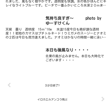
れました、風もなく穏やかです。透明度も快調。水の色がほんとにキ
レイなライトブルーです。ビーチで一番ふかいところ水深２０ｍまで
行っても水面がくっきり見えますよ！光も差し込んで...
気持ち良すぎ～ photo by
ゆーすけくん
天候 曇り 透明度 15ｍ~16m 水温15度今日も絶好調な透明
度！！岩地のカマスはプチトルネード！ウミガメのスージーとナオミ
の２匹は今日も両方逢えました。ナオミはかなりの時間一緒に泳いで
くれましたよー！久しぶりに一緒に泳げて幸せぇぇぇ。...
本日も強風なり・・・・
北東の風が止みません。本日も大時化で
ございます・・・・
３が日終了?
イロカエルアンコウ飛ぶ