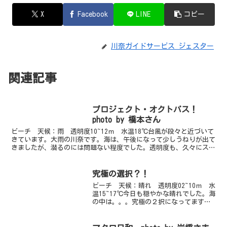
X
Facebook
LINE
コピー
川奈ガイドサービス ジェスター
関連記事
プロジェクト・オクトパス！
photo by 橋本さん
ビーチ 天候：雨 透明度10~12ｍ 水温18℃台風が段々と近づいて
きています。大雨の川奈です。海は、午後になって少しうねりが出て
きましたが、潜るのには問題ない程度でした。透明度も、久々にスコ
ーンと抜けて、と～っても気持ちよかったです！今日...
究極の選択？！
ビーチ 天候：晴れ 透明度02~10ｍ 水
温15~17℃今日も穏やかな晴れでした。海
の中は。。。究極の２択になってます
（笑）１５度のつめた～いけど透明度ば
つぐ～んのエリアか、１７度のあたたか
～いけど透明度わる～いエリアか（＾