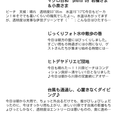
マクロ日和 photo by 岩橋さま
＾；ちなみに、１...
＆小泉さま
ビーチ 天候：晴れ 透明度03~05ｍ 水温15~17℃今日もピーカ
ン！半そででも暑いくらいの陽気でしたよ～。水温はあがってます
が、透明度は見事な伊豆グリーンです（＾＾；こんな日はひたすら目
をマクロに・・・。ダンゴウオも大きく成長しているの...
じっくりフォト水中散歩の巻
今日は朝方の雷にはびっくりしました。
すごい雨も６時過ぎには小雨になり、ゲ
ストさんたちが集まり始める時間には雨
も上がり太陽も出始めほっとしていると
ものすごーい西風が。川奈には神風なん
ですけどね。海の中は少し白濁しちょっ
ヒトデヤドリエビ団地
と前まで２０ｍは透明度あ...
今日も晴れた〜！！川奈ビーチはコンデ
ィション良好〜清々しい1日となりました
♪今日は朝から川奈の定置網にアオザメ
という、見た感じ、超怖いサメがかか
り、ダイバー達は興味津々僕たちが見た
時には、もうお亡くなりになっておりま
台風も通過し、心置きなくダイビ
したが、体長が2〜3mあ...
ング♪
今日は朝から大雨で、ちょっと外出るだけでも、服がびしょびしょだ
ったのに、今はすっかり雨も上がり、涼しい川奈です台風の影響もち
ょびっとしかなく、透明度はエントリー口は悪いものの、奥に進め
ば、8ｍはあります！快適～！！今日の1本目は、砂地に回っ...