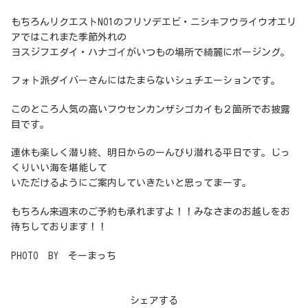
もちろんリクエストNO1のフリソデエビ・ニシキフウライウオエリ
アではこれまた季節外れの
ヨスジフエダイ・ハナゴイがいつもの場所で綺麗にポージング。
フォト派ダイバーさんにはたまらないシュチエーションです。
このところ人気の高いフウセンカンザシゴカイも２箇所でお披露
目です。
連休も楽しく潜り終、明日からのーんびり潜れる平日です。じっ
くりいい海を堪能して
いただけるようにご案内していきたいと思ってまーす。
もちろん来週末のご予約も承れますよ！！みなさまのお越しをお
待ちしております！！
PHOTO BY そーまっち
シェアする