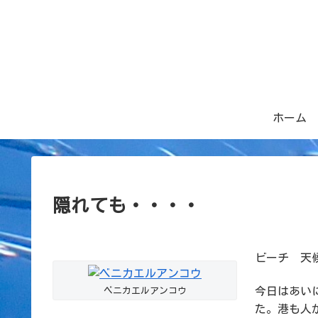
ホーム
隠れても・・・・
ビーチ 天候
今日はあい
ベニカエルアンコウ
た。港も人