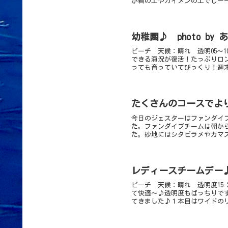
が岩の上やカイメンの上でじーー
幼稚園♪ photo by
ビーチ 天候：晴れ 透明05～1
できる海況が復活！たっぷりロ
っても育っていてびっくり！週末
たくさんのコースでよ
今日のジェスターはファンダイブ
た。ファンダイブチームは朝か
た。砂地にはシタビラメやカマス
レディースチームデー♪ 
ビーチ 天候：晴れ 透明度15-
て快適～♪透明度もばっちりで
てきました♪１本目はワイドのリ