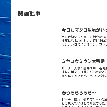
関連記事
今日もマクロ生物がい
今日の海況もとっても穏やかな
す気になる水中もいい感じ♪旬
ウシ、シロミノウミウシ、コトヒ
ミヤコウミウシ大移動
ビーチ 天候：曇時々晴 透明度：
すね。川奈も日差しが出たかと
繰り返す日々です。水中はベタな
春うららららら～
ビーチ 晴れ 透明度01ｍ～03
とは思えないほどの陽気でした