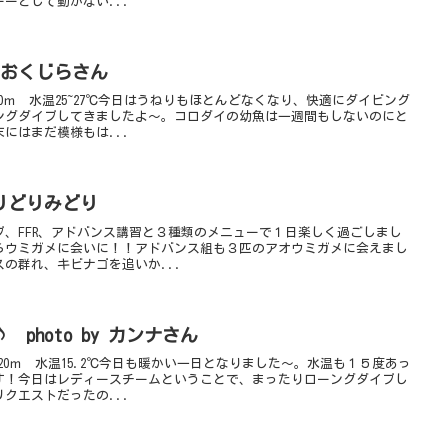
ーとして動かない...
 あおくじらさん
0ｍ 水温25~27℃今日はうねりもほとんどなくなり、快適にダイビング
ングダイブしてきましたよ～。コロダイの幼魚は一週間もしないのにと
にはまだ模様もは...
りどりみどり
、FFR、アドバンス講習と３種類のメニューで１日楽しく過ごしまし
らウミガメに会いに！！アドバンス組も３匹のアオウミガメに会えまし
の群れ、キビナゴを追いか...
photo by カンナさん
20ｍ 水温15.2℃今日も暖かい一日となりました～。水温も１５度あっ
す！今日はレディースチームということで、まったりローングダイブし
クエストだったの...