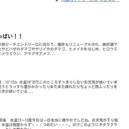
っぱい！！
川奈ビーチエントリー口に向かう、階段もリニューアルされ、絶好調で
なサビハゼのタマゴやヤリイカのタマゴ、ヒメイカをはじめ、ヒロウミ
メウミウシ、アマクサアメフ...
10~12ｍ 水温18~20℃このところすっきりしないお天気が続いていま
思うとうっすら雲がかかったりまたまた晴れたりちょっと雨ふったりを
ぎが続いている...
m前後 水温12～13度今日は一日本当に穏やかでしたね。お天気が下り坂
。水温は相変わらず・・・つめたい・・・。のでこのようにキタマクラ