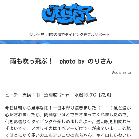
伊豆半島 川奈の海でダイビングをフルサポート
雨も吹っ飛ぶ！ photo by のりさん
2010.05.23
ビーチ 天候：雨 透明度12～ｍ 水温16.9℃ [72.0]
今日は朝から見事な雨！一日中降り続きました（＾＾；風と波が
心配されましたが、問題ないほどでおさまってくれましたので、
何も影響なくダイビングを楽しめましたよ～。透明度も相変わら
ずよいです。アオリイカは１ペアーだけですが来ています。砂地
ではとにかく多いカエルアンコウの赤ちゃん。キイロもかわいい