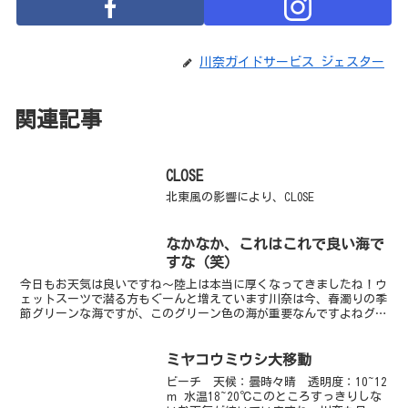
川奈ガイドサービス ジェスター
関連記事
CLOSE
北東風の影響により、CLOSE
なかなか、これはこれで良い海で
すな（笑）
今日もお天気は良いですね～陸上は本当に厚くなってきましたね！ウ
ェットスーツで潜る方もぐーんと増えています川奈は今、春濁りの季
節グリーンな海ですが、このグリーン色の海が重要なんですよねグリ
ーンに見えるのは、浮遊生物、つまりプランクトンたちこの...
ミヤコウミウシ大移動
ビーチ 天候：曇時々晴 透明度：10~12
ｍ 水温18~20℃このところすっきりしな