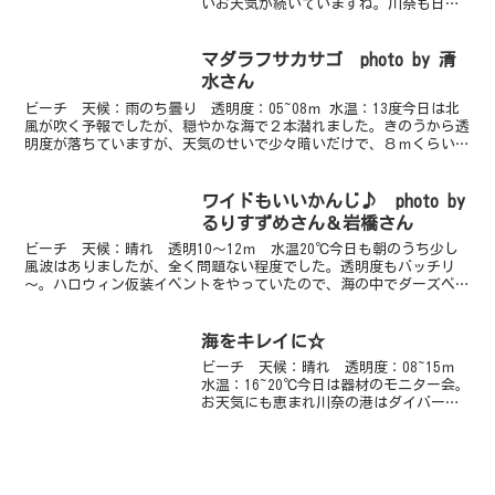
いお天気が続いていますね。川奈も日差
しが出たかと思うとうっすら雲がかかっ
たりまたまた晴れたりちょっと雨ふった
りを繰り返す日々です。水中はベタなぎ
マダラフサカサゴ photo by 清
が続いている...
水さん
ビーチ 天候：雨のち曇り 透明度：05~08ｍ 水温：13度今日は北
風が吹く予報でしたが、穏やかな海で２本潜れました。きのうから透
明度が落ちていますが、天気のせいで少々暗いだけで、８ｍくらいは
見えています。砂地では、エゾイソアイナメｙｇ、ヒ...
ワイドもいいかんじ♪ photo by
るりすずめさん＆岩橋さん
ビーチ 天候：晴れ 透明10～12ｍ 水温20℃今日も朝のうち少し
風波はありましたが、全く問題ない程度でした。透明度もバッチリ
～。ハロウィン仮装イベントをやっていたので、海の中でダーズベー
ダーに会ったり、レンジャーに会ったり、花嫁さんに会っ...
海をキレイに☆
ビーチ 天候：晴れ 透明度：08~15ｍ
水温：16~20℃今日は器材のモニター会。
お天気にも恵まれ川奈の港はダイバーで
いっぱいでした。ジェスターもたくさん
のゲストの方で賑わいました。ＳＯＮＹ
のダイビングチームの方が大勢で来てく
ださいました...