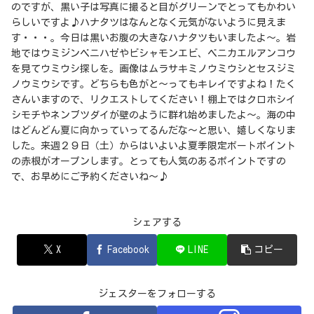
のですが、黒い子は写真に撮ると目がグリーンでとってもかわい
らしいですよ♪ハナタツはなんとなく元気がないように見えま
す・・・。今日は黒いお腹の大きなハナタツもいましたよ～。岩
地ではウミジンベニハゼやビシャモンエビ、ベニカエルアンコウ
を見てウミウシ探しを。画像はムラサキミノウミウシとセスジミ
ノウミウシです。どちらも色がと～ってもキレイですよね！たく
さんいますので、リクエストしてください！棚上ではクロホシイ
シモチやネンブツダイが壁のように群れ始めましたよ～。海の中
はどんどん夏に向かっていってるんだな～と思い、嬉しくなりま
した。来週２９日（土）からはいよいよ夏季限定ボートポイント
の赤根がオープンします。とっても人気のあるポイントですの
で、お早めにご予約くださいね～♪
シェアする
X
Facebook
LINE
コピー
ジェスターをフォローする