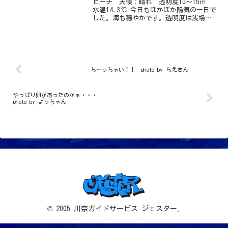
ビーチ 天候：晴れ 透明度10～15ｍ
水温14.3℃ 今日もぽかぽか陽気の一日で
した。海も穏やかです。透明度は浅場は
浮遊物が少し多め、奥に行けば抜けてい
ます。港の船着き場を歩いていたら水面
に変わった魚を発見！！背中が白っぽく
メタリックで独...
ち～っちゃい！！ photo by ちえさん
やっぱり卵があったのかぁ・・・
photo by よっちゃん
© 2005 川奈ガイドサービス ジェスター.