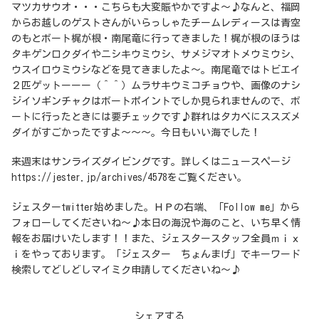
マツカサウオ・・・こちらも大変賑やかですよ～♪なんと、福岡
からお越しのゲストさんがいらっしゃたチームレディースは青空
のもとボート梶が根・南尾竜に行ってきました！梶が根のほうは
タキゲンロクダイやニシキウミウシ、サメジマオトメウミウシ、
ウスイロウミウシなどを見てきましたよ～。南尾竜ではトビエイ
２匹ゲットーーー（＾＾）ムラサキウミコチョウや、画像のナシ
ジイソギンチャクはボートポイントでしか見られませんので、ボ
ートに行ったときには要チェックです♪群れはタカベにススズメ
ダイがすごかったですよ～～～。今日もいい海でした！
来週末はサンライズダイビングです。詳しくはニュースページ
https://jester.jp/archives/4578をご覧ください。
ジェスターtwitter始めました。ＨＰの右端、「Follow me」から
フォローしてくださいね～♪本日の海況や海のこと、いち早く情
報をお届けいたします！！また、ジェスタースタッフ全員ｍｉｘ
ｉをやっております。「ジェスター ちょんまげ」でキーワード
検索してどしどしマイミク申請してくださいね～♪
シェアする