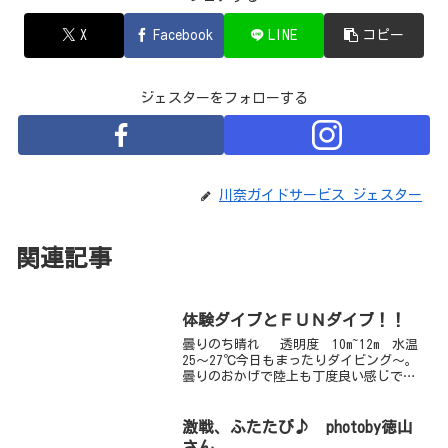
X
Facebook
LINE
コピー
ジェスターをフォローする
川奈ガイドサービス ジェスター
関連記事
体験ダイブとＦＵＮダイブ！！
曇りのち晴れ 透明度 10m~12m 水温
25～27℃今日もまったりダイビング～。
曇りのおかげで陸上も丁度良い感じで汗
かかずにセッティングできました（笑）
今日もカメアタック！！いつものように
ガイドロープ沿いのスージーちゃんを見
激戦、ふたたび♪ photoby徳山
に行く。もう...
さん