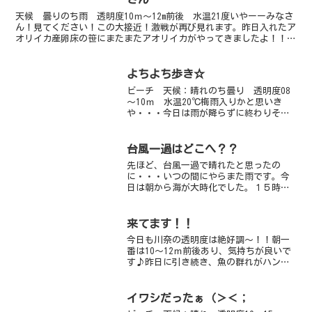
天候 曇りのち雨 透明度10ｍ～12m前後 水温21度いやーーみなさ
ん！見てください！この大接近！激戦が再び見れます。昨日入れたア
オリイカ産卵床の笹にまたまたアオリイカがやってきましたよ！！ざ
っと数えて１０匹以上です☆まだ卵を産むんですね～...
よちよち歩き☆
ビーチ 天候：晴れのち曇り 透明度08
～10ｍ 水温20℃梅雨入りかと思いき
や・・・今日は雨が降らずに終わりそう
です。明日からはいよいよ雨の日が続く
ようですね（＞＜）ビーチの透明度は少
し落ちてしまいましたが、アオリイカも
台風一過はどこへ？？
来ているし、カエルア...
先ほど、台風一過で晴れたと思ったの
に・・・いつの間にやらまた雨です。今
日は朝から海が大時化でした。１５時現
在は風がやんで、だいぶ海も穏やかにな
りました。
来てます！！
今日も川奈の透明度は絶好調～！！朝一
番は10～12ｍ前後あり、気持ちが良いで
す♪昨日に引き続き、魚の群れがハンパ
じゃないですクロホシイシモチの大群、
メジナ・スズメダイ・ウミタナゴ・キン
ギョハナダイたちの群れいろんな魚がい
イワシだったぁ（＞＜；
ろんなところで入り混...