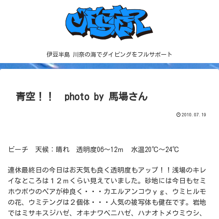
伊豆半島 川奈の海でダイビングをフルサポート
青空！！ photo by 馬場さん
2010.07.19
ビーチ 天候：晴れ 透明度06～12ｍ 水温20℃～24℃
連休最終日の今日はお天気も良く透明度もアップ！！浅場のキレ
イなところは１２ｍくらい見えていました。砂地には今日もセミ
ホウボウのペアが仲良く・・・カエルアンコウｙｇ、ウミヒルモ
の花、ウミテングは２個体・・・人気の被写体も健在です。岩地
ではミサキスジハゼ、オキナワベニハゼ、ハナオトメウミウシ、