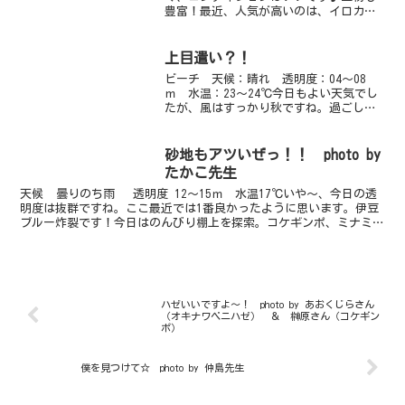
豊富！最近、人気が高いのは、イロカエ
ルアンコウのチビ、ニシキフウライウオ
ですどちらも甲乙つけがたい程、かわい
いです♪その他にも、ガラスハゼとビシ
上目遣い？！
ャモンエビのコラボや今年...
ビーチ 天候：晴れ 透明度：04～08
ｍ 水温：23～24℃今日もよい天気でし
たが、風はすっかり秋ですね。過ごしや
すい陽気で、港には秋をつげるトンボた
ちがのんびりとんでいます♪海の中は依
然として夏です☆浅瀬は残念ながら濁っ
砂地もアツいぜっ！！ photo by
て浮遊物が多くなっ...
たかこ先生
天候 曇りのち雨 透明度 12～15ｍ 水温17℃いや～、今日の透
明度は抜群ですね。ここ最近では1番良かったように思います。伊豆
ブルー炸裂です！今日はのんびり棚上を探索。コケギンポ、ミナミハ
コフグの幼魚、小さくてかわいいサイズのミツボシ...
ハゼいいですよ～！ photo by あおくじらさん
（オキナワベニハゼ） ＆ 榊原さん（コケギン
ポ）
僕を見つけて☆ photo by 仲島先生