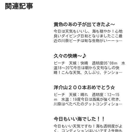
関連記事
黄色のあの子が出てきたよ～
今日は天気もいいし、海も穏やか！心地
良いダイビング日和となりましたここ最
近の川奈ビーチは旬な生物がいーーっぱ
いです♪中でも僕のお気に入りがあの子
白色だったり、黒だったり、黄色だった
り、カラーはそこそこある白の個体は
久々の快晴～♪
「シロクマ」なんて呼ばれた...
ビーチ 天候：快晴 透明度05~08ｍ 水
温18～20℃今日は朝から文句なしの快
晴！こんな天気、久しぶり、テンション
もあがります！テンションと共に気温も
上昇・・・あつい～～～（＞＜）海も、
透明度少しづつ回復しています。今日
洋介山２００本おめでとう☆
は、だいぶ海の中明...
ビーチ 天候：晴れ 透明度：12～15
ｍ 水温：19度今日は西風が強く吹き、
川奈はべたべたのグットコンディション
です。透明度もかなりよいです、特に朝
一番は格別！そんな中２００本目を迎え
たのはゲストの洋介山さんです☆いつに
今日もいい海でした！！
もましてカメラを構え...
今日もいい天気ですね！海も透明度がよ
く、コンディションはいいです♪生物も