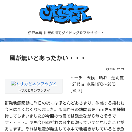
伊豆半島 川奈の海でダイビングをフルサポート
風が無いとあったかい・・・
2009.12.21
ビーチ 天候：晴れ 透明度
12~15ｍ 水温19℃～20℃
トサカとネンブツダイ
[70.8]
群発地震騒動も昨日の夜にはほとんどおさまり、体感する揺れも
今日は全くなくなりました。深海からの訪問者をshinさん同様期
待してしまいましたが今回の地震では残念ながら無さそうで
す・・・・。でも今回の揺れの最中に潜っていて発見したことが
あります。それは地震が発生して水中で地響きがしているとき魚