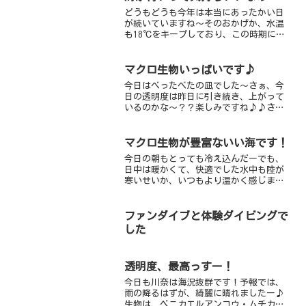
そろいかがでし...
どうもどうも今年は本当にあったかい日
が続いていますね～そのおかげか、水温
も18℃をキープしており、この時期にし
ては以上に温かいです透明度も連日12ｍ
以上を保っていて、潜っているだけで気
持ちがいいです♪ニシキフウライウオや
マクロ生物いっぱいです♪
クマドリカエルアンコ...
今日はべったべたの凪でした～さぁ、今
日の透明度は昨日に引き続き、上がって
いるのかな～？？楽しみですね♪♪さっ
そく、潜ってみると・・・ん～、ちょっ
とは良いのでは・・・前よりは 笑透明
度4-5ｍ程、奥に進むと5-6ｍぐらいです
マクロ生物が豊富ないい海です！
今日は最近、よく来...
今日の朝もとっても冷え込んだーでも、
日中は暖かくて、快適でした水中も陸が
寒いせいか、いつもより温かく感じまし
たが、ダイコンを見ると変わらずだ 笑
のんびりダイブでキビナゴの群れ、メジ
ナの群れ、スズメダイの群れがきれいで
ファンダイブと体験ダイビングで
したとくにメジナは水面で...
した
透明度、最高っすー！
今日も川奈は海況抜群です！予報では、
雨の降るはずが、綺麗に晴れましたー♪
生物は、ベニカエルアンコウ・ムチカラ