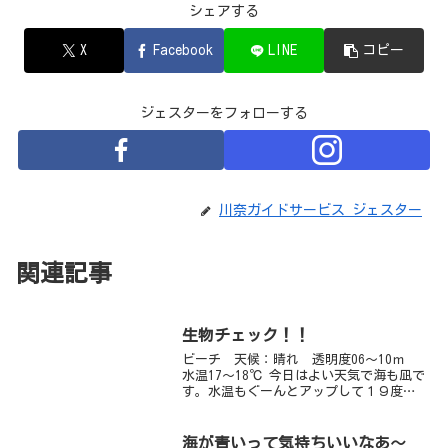
シェアする
X
Facebook
LINE
コピー
ジェスターをフォローする
川奈ガイドサービス ジェスター
関連記事
生物チェック！！
ビーチ 天候：晴れ 透明度06～10ｍ
水温17～18℃ 今日はよい天気で海も凪で
す。水温もぐーんとアップして１９度近
くまであがりましたよ！もう快適～にダ
イビングできる季節がやってまいりまし
た！冬眠中だったダイバーの方も、そろ
海が青いって気持ちいいなあ～