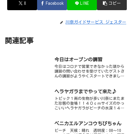
X
Facebook
LINE
コピー
川奈ガイドサービス ジェスター
関連記事
今日はオープンの講習
今日はコロナで営業できなかった頃から
講習の問い合わせを受けていたゲストさ
んの講習がようやくスタートできまし
た。スケジュールが中々取れずご迷惑を
お掛けしました。限定セッションを海で
行えるくらい穏やかで透明度も回復。ト
ヘラヤガラまでやって来た♪
レーニングも充分実施でき、...
トピック１南の生物が多い川奈にまたま
た珍客の登場！！４０ｃｍサイズのかっ
こいいヘラヤガラがビーチの水深１４ｍ
に出現しました。ツノハタタテ・フエヤ
ッコダイ・タテジマキンチャクダイ・ソ
メワケヤッコと一緒にお召し上がりくだ
ベニカエルアンコウちびちゃん
さい(笑)トピック２新し...
ビーチ 天候：晴れ 透明度：08～10