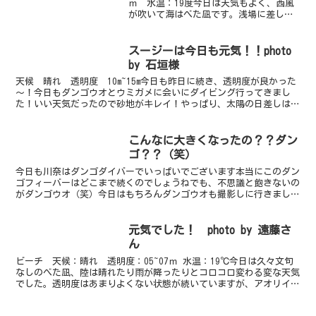
ｍ 水温：19度今日は天気もよく、西風
が吹いて海はべた凪です。浅場に差し込
む光がキラキラときれいでした。そこへ
イワシの群れやアオリイカも加わって、
より一層です。棚上で群れていたソラス
スージーは今日も元気！！photo
ズメダイが、最近では...
by 石垣様
天候 晴れ 透明度 10m~15m今日も昨日に続き、透明度が良かった
～！今日もダンゴウオとウミガメに会いにダイビング行ってきまし
た！いい天気だったので砂地がキレイ！やっぱり、太陽の日差しはい
いね～。早速ダンゴウオにご挨拶に行こうっ！お、今日...
こんなに大きくなったの？？ダン
ゴ？？（笑）
今日も川奈はダンゴダイバーでいっぱいでございます本当にこのダン
ゴフィーバーはどこまで続くのでしょうねでも、不思議と飽きないの
がダンゴウオ（笑）今日はもちろんダンゴウオも撮影しに行きました
が、ミジンベニハゼをメインにがっつりダイブ！！最近、ダ...
元気でした！ photo by 遠藤さ
ん
ビーチ 天候：晴れ 透明度：05~07ｍ 水温：19℃今日は久々文句
なしのべた凪、陸は晴れたり雨が降ったりとコロコロ変わる変な天気
でした。透明度はあまりよくない状態が続いていますが、アオリイカ
は１～２ペア産卵にきていました。時化で行方不明だ...