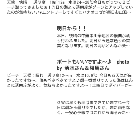
天候 快晴 透明度 10m~12m 水温24～28℃今日もがっつり２ビ
ーチ潜ってきましたぁ！昨日の海より透明度がグーンとアップしてい
たのが気持ちいい♥エントリーしてすぐにハナオコゼが毎日お出迎え
してくれて、少し進めばカマスの群れが水深３m...
明日から！！
本日、快晴の中無事川奈地区の祭典が執
り行われました。明日から通常通りの営
業となります。明日の海がどんなか楽し
みでーす！！
ボートもいいですよ～♪ photo
by 清水さん＆相馬さん
ビーチ 天候：晴れ 透明度12～ｍ 水温16.9℃ 今日もお天気が良
かったですね～、海もベタベタですよ♪朝一番乗りで入った海はほん
とに透明度がよく、気持ちよかったですよ～！土曜日でダイバーが多
かったため、みんながエントリーする時間からは砂地...
ＧＷは早くも半ばまできていますねー今
日は朝から曇り空でしたが、まだ雨もな
く、一安心予報ではこれから降るみたい
ですね川奈のコンディションは、相変わ
らず良好透明度10ｍ前後、水温16-17℃
ボートポイントでは、透明度が20ｍぐら
いあるそうですよ...