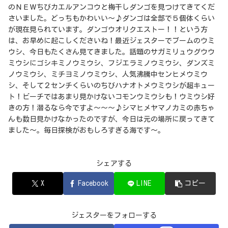
のＮＥＷちびカエルアンコウと梅干しダンゴを見つけてきてくだ
さいました。どっちもかわいい～♪ダンゴは全部で５個体くらい
が現在見られています。ダンゴウオリクエストー！！という方
は、お早めに起こしくださいね！最近ジェスターでブームのウミ
ウシ、今日もたくさん見てきました。話題のサガミリュウグウウ
ミウシにゴシキミノウミウシ、フジエラミノウミウシ、ダンズミ
ノウミウシ、ミチヨミノウミウシ、人気沸騰中センヒメウミウ
シ、そして２センチくらいのちびハナオトメウミウシが超キュー
ト！ビーチではあまり見かけないコモンウミウシも！ウミウシ好
きの方！潜るなら今ですよ～～～♪シマヒメヤマノカミの赤ちゃ
んも数日見かけなかったのですが、今日は元の場所に戻ってきて
ました～。毎日探検がおもしろすぎる海です～。
シェアする
X
Facebook
LINE
コピー
ジェスターをフォローする