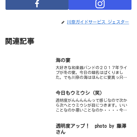
川奈ガイドサービス ジェスター
関連記事
海の宴
大好きな和楽器バンドの２０１７年ライ
ブが冬の宴。今日の題名はぱくりまし
た。でも川奈の海はほんとに宴真っ只
中！！アオウミガメの大将がイサキ・ア
ジ・カマス・イワシの群れをバックに優
雅に泳ぎ、南の生物たちも賑やか。カミ
今日もウミウシ（笑）
ソリウオは異常かと思われるく...
透明度がんんんんんって感じなので次か
ら次へとウミウシが目につきます。いい
ことなのか悪いことなのか・・・・今日
はファンダイブ組とレスキューの講習と
別れて楽しく１日潜ってきました。朝の
うちは少し赤潮も出て不安感がよぎりま
透明度アップ！ photo by 藤澤
したが昼過ぎには風向きが...
さん