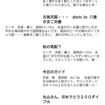
没！朝から全く動くことなく１日ずーっ
と居てくれてました。卵でも産みにきて
んのかなぁーーー？トピック２真っ白に
赤い点のベニカエルアンコウが戻ってき
ました。場所さほど変わってないのでい
お魚天国・・・ photo by 八巻
ったいどこに居たんだろう...
さまご夫妻
ビーチ 天候：曇り 透明12～15ｍ 水温20℃一日曇り空でしたが
今日も海は穏やかで透明度がよいです。現在のビーチの群れのぐっち
ゃり感・・・画像をご覧ください。 群れの中に入ってしまうと、上
も下も右も左も後ろも前も、３６０度３Ｄ的なかんじで...
秋の気配？
ビーチ 天候：曇り 透明05～10ｍ 水
温23~26℃今日も過ごしやすい涼しい一日
でした。ウエットスーツを脱いで、更衣
室に駆け込むダイバーが多かったよう
な・・。水温の方が暖かいって今の時期
なんか不思議です。ビーチではウミテン
今日のガイド
グ・アカホシカク...
天候 晴 透明度 4ｍ~5m 水温15度今
日は串本の人気ガイド、マリンステージ
のかっつんとわたるくんと城ケ崎・八幡
野エリアの有名ガイドさん達をご案内し
てきました。ここ数日賑わせているダン
ゴウオが皆さんお目当て。早速昨日の最
丸山さん、おめでとう２００ダイ
後に見た場所で１...
ブ☆