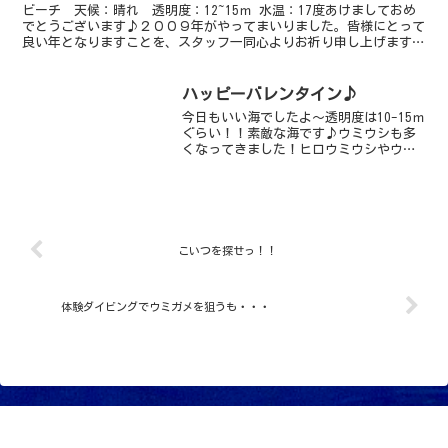
ビーチ 天候：晴れ 透明度：12~15ｍ 水温：17度あけましておめ
でとうございます♪２００９年がやってまいりました。皆様にとって
良い年となりますことを、スタッフ一同心よりお祈り申し上げます。
今年もジェスターをよろしくお願いいたします。本日...
ハッピーバレンタイン♪
今日もいい海でしたよ～透明度は10-15ｍ
ぐらい！！素敵な海です♪ウミウシも多
くなってきました！ヒロウミウシやウデ
フリツノザヤウミウシをはじめ、トウヨ
ウモウミウシイガグリウミウシなど見れ
る数が多くなってきました今日は「イト
マキウミウシ」と思...
こいつを探せっ！！
体験ダイビングでウミガメを狙うも・・・