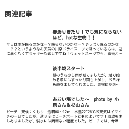
関連記事
春濁りきたり！でも気にならない
ほど、hotな生物！！
今日は雨が降るのかなー？降らないのかなー？やっぱり降るのかな
ー？？というようなお天気の川奈ドライスーツで潜っている方は、逆
に暑くなくてラッキーな感じですね！ウェットスーツでも、着替えな
くても外にいれるぐらいなどで、今の時期はこのぐらいがちょ...
後半戦スタート
朝のうち少し雨が残りましたが、潜り始
める頃にはすっかり雨も上がり、お日様
も顔を出してくれました。赤根便があれ
ば乗りたかったのですが、朝のうちに出
船を取りやめてしまい残念でした。ビー
チは相変わらず、砂地ゾーンがいいアト
あおい海でした～ photo by 小
リエです。今日もダンゴち...
泉さん＆杉山さん
ビーチ 天候：くもり 透明08～12ｍ 水温22~26℃お天気はイマイ
チの一日でしたが、透明度はビーチボートともによいです！風波も少
しありましたが、潜水には問題ない程度でした。ビーチでは、今年生
まれたアオリイカの赤ちゃんが気持ちよさそうに浮...