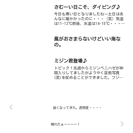
さむーい日こそ、ダイビング♪
今日も寒い日となりましたね～土日はあ
んなに暖かかったのに・・・（笑）気温
は11-12℃前後、水温は14-15℃・・・結
果、水中の方が温かく感じる、今日は風
も強かったので余計にそう感じました生
物も豊富で、この寒さを感じさせるよう
風がおさまらないけどいい海な
なホットな生物...
の。
ミジン君登場♪
トピック１先週からミジンベニハゼが仲
間入りしてましたがようやく証拠写真
(笑)を収めることができました。フジツ
ボがマイホームなかわいい子でーす。ト
ピック２サンゴタツの赤茶色っぽい個体
も登場です。動かない個体なのでしばら
く居てくれるといいですね...
良くなってきた。透明度・・・・
晴れたぁーーーー！