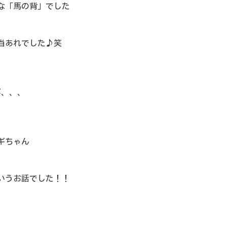
な「馬の背」でした
当あれでした♪笑
が、、、
ギちゃん
いうお話でした！！