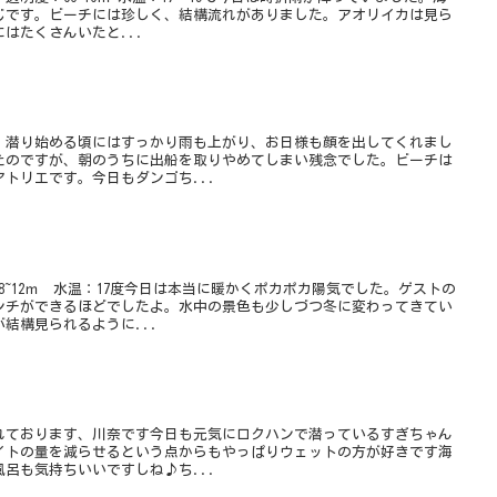
じです。ビーチには珍しく、結構流れがありました。アオリイカは見ら
はたくさんいたと...
、潜り始める頃にはすっかり雨も上がり、お日様も顔を出してくれまし
たのですが、朝のうちに出船を取りやめてしまい残念でした。ビーチは
トリエです。今日もダンゴち...
8~12ｍ 水温：17度今日は本当に暖かくポカポカ陽気でした。ゲストの
ンチができるほどでしたよ。水中の景色も少しづつ冬に変わってきてい
結構見られるように...
れております、川奈です今日も元気にロクハンで潜っているすぎちゃん
イトの量を減らせるという点からもやっぱりウェットの方が好きです海
呂も気持ちいいですしね♪ち...