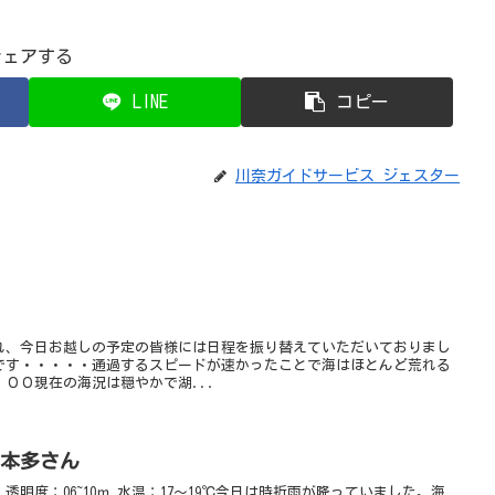
シェアする
LINE
コピー
川奈ガイドサービス ジェスター
れ、今日お越しの予定の皆様には日程を振り替えていただいておりまし
です・・・・・通過するスピードが速かったことで海はほとんど荒れる
００現在の海況は穏やかで湖...
y 本多さん
明度：06~10ｍ 水温：17～19℃今日は時折雨が降っていました。海