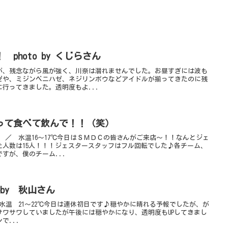
photo by くじらさん
が、残念ながら風が強く、川奈は潜れませんでした。お昼すぎには波も
ゼや、ミジンベニハゼ、ネジリンボウなどアイドルが揃ってきたのに残
行ってきました。透明度もよ...
って食べて飲んで！！（笑）
ｍ ／ 水温16～17℃今日はＳＭＤＣの皆さんがご来店～！！なんとジェ
た人数は15人！！！ジェスタースタッフはフル回転でした♪各チーム、
すが、僕のチーム...
oby 秋山さん
 水温 21〜22℃今日は連休初日です♪穏やかに晴れる予報でしたが、が
サワサワしていましたが午後には穏やかになり、透明度もUPしてきまし
で...