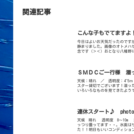
関連記事
こんな子もでてますよ！ 
今日はよいお天気だったのです
静まりました。画像のオトメハ
念です（＞＜）おとなり八幡野に
ＳＭＤＣご一行様 潜
天候：晴れ ／ 透明度：4~5
スター貸切でございます！潜っ
いろいろなものを見てきたようで
連休スタート♪ phot
天候 晴れ 透明度 8〜10m
っつり曇ってます・・。水面は
た！！明日もいいコンディション