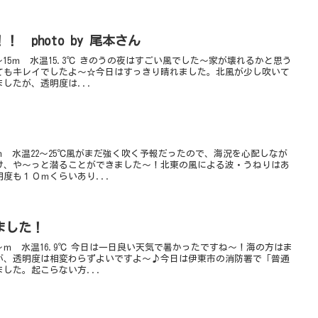
 photo by 尾本さん
15ｍ 水温15.3℃ きのうの夜はすごい風でした～家が壊れるかと思う
てもキレイでしたよ～☆今日はすっきり晴れました。北風が少し吹いて
したが、透明度は...
ｍ 水温22～25℃風がまだ強く吹く予報だったので、海況を心配しなが
け、や～っと潜ることができました～！北東の風による波・うねりはあ
度も１０ｍくらいあり...
ました！
～ｍ 水温16.9℃ 今日は一日良い天気で暑かったですね～！海の方はま
が、透明度は相変わらずよいですよ～♪今日は伊東市の消防署で「普通
した。起こらない方...