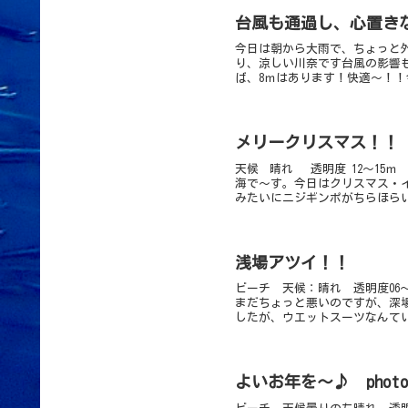
台風も通過し、心置き
今日は朝から大雨で、ちょっと
り、涼しい川奈です台風の影響
ば、8ｍはあります！快適～！！
メリークリスマス！！
天候 晴れ 透明度 12～15ｍ
海で～す。今日はクリスマス・
みたいにニジギンポがちらほらい
浅場アツイ！！
ビーチ 天候：晴れ 透明度06
まだちょっと悪いのですが、深
したが、ウエットスーツなんてい
よいお年を～♪ photo