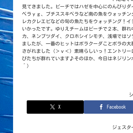
見てきました。ビーチではハゼを中心にのんびりダ
ベラｙｇ、ブチススキベラなど南の魚をウォッチン
レカクレエビなどの旬の魚たちをウォッチング！イ
いかったです。ゆりえチームはビーチで２本、群れ
カ、ネンブツダイ、クロホシイシモチ、浅場ではソ
ましたが、一番のヒットはボラクーダことボラの大
さがれました（＞ｖ＜）素晴らしいっ！エントリー
びたちが群れています♪そのほか、今日はネジリン
＾）
X
Facebook
ジェスタ