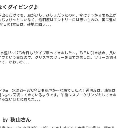
なくダイビング♪
外出るだけでも、服がびしょびしょだったのに、今はすっかり雨も上が
もちょびっとしかなく、透明度はエントリー口は悪いものの、奥に進め
今日の1本目は、砂地に回っ...
 水温16～17℃今日も2ダイブ潜ってきました～。昨日に引き続き、良い
イブという事なので、クリスマスツリーを見てきました。ツリーの飾り
て、かわいか...
～10ｍ 水温23～26℃今日も穏やか～な海でしたよ！透明度は、浅場は
場は少し回復してきているようです。午後はスノーケリングをしてきま
らないほどにあたた...
 by 秋山さん