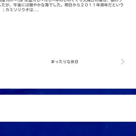
10ｍ～12m 水温16℃～18℃一年のしめくくり大晦日の海は、朝のう
したが、午後には穏やかな海でした。明日から２０１１年辰年だという
；カミソリウオは...
まったりな休日