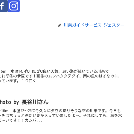
川奈ガイドサービス ジェスター
5ｍ 水温14.4℃~15.2℃良い天気、良い海が続いている川奈で
これぞ冬の伊豆です！画像のムレハタタテダイ、南の魚のはずなのに、
ています。１０匹く...
oto by 長谷川さん
～10ｍ 水温22～26℃今久々に夕立の降りそうな空の川奈です。今日も
ーチはちょっと冷たい潮が入っていましたよ～。それにしても、顔を水
～いです！！カンパ...