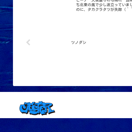
ビーチ 天候曇りのち晴れ 透明度
ち北東の風で少し波立っていま
のに、タカクラタツが失踪（＾＾
ツノダシ