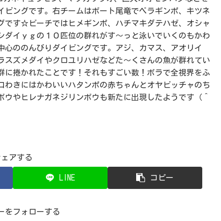
イビングです。右チームはボート尾竜でベラギンポ、キツネ
グです☆ビーチではヒメギンポ、ハチマキダテハゼ、オシャ
シダイｙｇの１０匹位の群れがす～っと泳いでいくのもかわ
中心ののんびりダイビングです。アジ、カマス、アオリイ
ラスズメダイやクロユリハゼなどた～くさんの魚が群れてい
群に捲かれたことです！それもすごい数！ボラで全視界をふ
口わきにはかわいいハタンポの赤ちゃんとオヤビッチャのち
ボウやヒレナガネジリンボウも新たに出現したようです（＾
シェアする
LINE
コピー
ーをフォローする