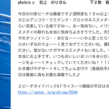
photoｂｙ 右上 のりさん 下２枚 岩
今日の川奈ビーチは最高です♪透明度も１５ｍ以上
カエルアンコウ・ウミテング・クロメガネスズメダ
らい充実している海ですね～。あー気持ちい。イワ
ズメダイの群れも本当に気持ちよさそうでした。天
サのタツノイトコ・・きたなーーーいかと思ったら
小さい子なのでよーーく見てあげてくださいね。優
ださい。尾がないナガサキスズメダイもいました。そ
本当にお上手です。いつもおいしいおソバをありが
ージをよーーくチェックしていてくださいね！！！
かき揚げやデザートそしてちょんまげ汁（鬼頭氏手
日は最高に海もお腹も満腹でした♪
２ビーチガイドパック&ドライスーツ講座が平日は
https://jester.jp/archives/5044