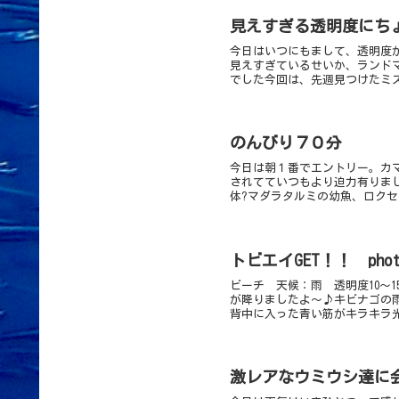
見えすぎる透明度にち
今日はいつにもまして、透明度が
見えすぎているせいか、ランド
でした今回は、先週見つけたミズ
のんびり７０分
今日は朝１番でエントリー。カ
されてていつもより迫力有りま
体?マダラタルミの幼魚、ロクセ
トビエイGET！！ pho
ビーチ 天候：雨 透明度10～
が降りましたよ～♪キビナゴの
背中に入った青い筋がキラキラ光
激レアなウミウシ達に