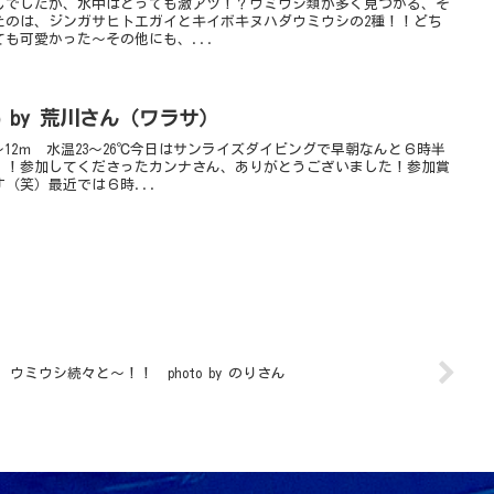
じでしたが、水中はとっても激アツ！？ウミウシ類が多く見つかる、そ
たのは、ジンガサヒトエガイとキイボキヌハダウミウシの2種！！どち
も可愛かった～その他にも、...
o by 荒川さん（ワラサ）
～12ｍ 水温23～26℃今日はサンライズダイビングで早朝なんと６時半
！！参加してくださったカンナさん、ありがとうございました！参加賞
（笑）最近では６時...
ウミウシ続々と～！！ photo by のりさん