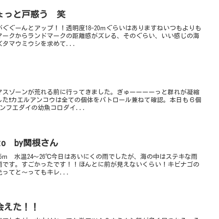
ょっと戸惑う 笑
ぐぐーんとアップ！！透明度18-20ｍぐらいはありますねいつもよりも
マークからランドマークの距離感がズレる、そのぐらい、いい感じの海
タマウミウシを求めて...
マスゾーンが荒れる前に行ってきました。ぎゅーーーーっと群れが凝縮
した❗カエルアンコウは全ての個体をパトロール兼ねて確認。本日も６個
ンフエダイの幼魚コロダイ...
to by関根さん
15ｍ 水温24～26℃今日はあいにくの雨でしたが、海の中はステキな雨
雨です。すごかったです！！ほんとに前が見えないくらい！キビナゴの
ってと～ってもキレ...
会えた！！