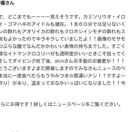
橋さん
で、どこまでもーーーー見えそうです。カミソリウオ・イロ
イ・ゴマハギのアイドルも健在。１本６０分では足りないく
シの群れもアオリイカの群れもクロホシイシモチの群れもス
気もよかったのでキラキラしていましたよ！！画像のモサモ
つぶらな瞳でなんだかかわいい表情の持ち主でした。すごく
雅なイトマンクロユリハゼも透明度がいいときこそ狙ってく
してダイビング終了後、shinさんお手製のお蕎麦が！！！
とうございます♪また開催しますのでみなさんニュースのペ
本当に一度食べたらもうやみつき☆間違いナシ！！ですよ～
作り）があり、温まっておなかいっぱいになりました！！今
さらにお得です！詳しくはニュースページをご覧ください。