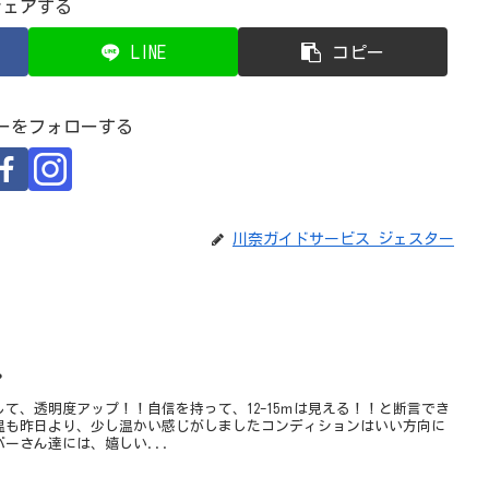
シェアする
LINE
コピー
ーをフォローする
川奈ガイドサービス ジェスター
・
て、透明度アップ！！自信を持って、12-15ｍは見える！！と断言でき
温も昨日より、少し温かい感じがしましたコンディションはいい方向に
ーさん達には、嬉しい...