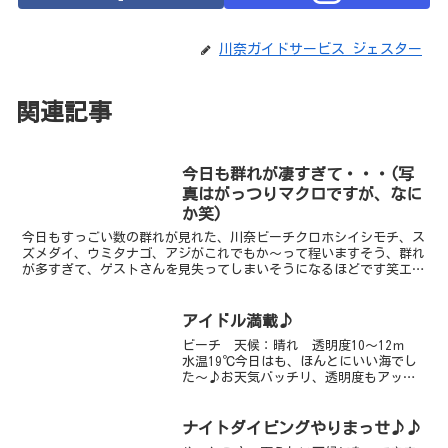
川奈ガイドサービス ジェスター
関連記事
今日も群れが凄すぎて・・・(写
真はがっつりマクロですが、なに
か笑)
今日もすっごい数の群れが見れた、川奈ビーチクロホシイシモチ、ス
ズメダイ、ウミタナゴ、アジがこれでもか～って程いますそう、群れ
が多すぎて、ゲストさんを見失ってしまいそうになるほどです笑エン
トリー口には、8-10匹ぐらいのナンヨウツバメウオがひ...
アイドル満載♪
ビーチ 天候：晴れ 透明度10～12ｍ
水温19℃今日はも、ほんとにいい海でし
た～♪お天気バッチリ、透明度もアッ
プ、ダイバーも少ないのでのんびりまっ
たり～。そして、こんなにも凝縮されて
いいのか？！ってほどのお魚アイドル結
ナイトダイビングやりまっせ♪♪
集です。ペアのカミソ...