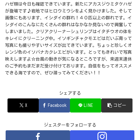
ハゼ類は今日も確認できています。新たにアカスジウミタケハゼ
が登場です♪岩地ではヒロウミウシをよく見かけました。そして
画像にもあります、イシダイの群れ！４０匹以上の群れです。イ
シダイのこんなにたくさんの群れはなかなか見ないので興奮して
しまいました。クリアクリーナーシュリンプはイタチウオの体を
キレイにクリーニング中。イソギンチャクモエビはだいぶ育って
写真にも撮りやすいサイズが出てきています。ちょっと珍しくオ
レンジ色のイソバナカクレエビがいます。とってもきれいで写真
映えしますよ☆台風の動きが気になるところですが、来週末連休
のご予約もまだまだ受け付けております。自信をもってオススメ
できる海ですので、ぜひ潜ってみてください！！
シェアする
X
Facebook
LINE
コピー
ジェスターをフォローする