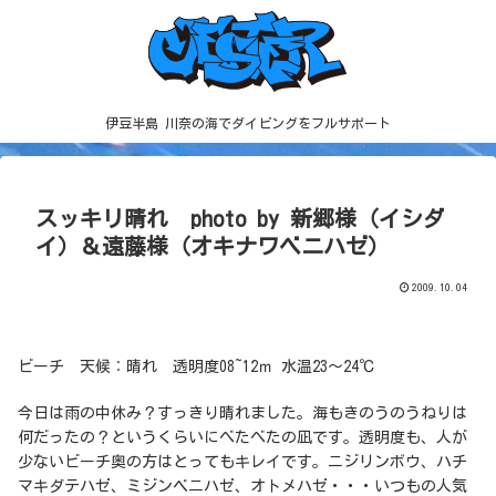
伊豆半島 川奈の海でダイビングをフルサポート
スッキリ晴れ photo by 新郷様（イシダ
イ）＆遠藤様（オキナワベニハゼ）
2009.10.04
ビーチ 天候：晴れ 透明度08~12ｍ 水温23～24℃
今日は雨の中休み？すっきり晴れました。海もきのうのうねりは
何だったの？というくらいにべたべたの凪です。透明度も、人が
少ないビーチ奥の方はとってもキレイです。ニジリンボウ、ハチ
マキダテハゼ、ミジンベニハゼ、オトメハゼ・・・いつもの人気