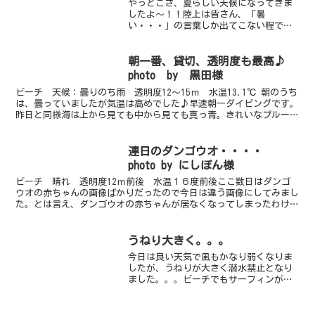
やっとこさ、夏らしい天候になってきま
したよ～！！陸上は皆さん、「暑
い・・・」の言葉しか出てこない程です
（笑）夏っぽいです♪今日は久しぶりに
僕の専門学校時代の仲間たちが遊びに来
てくれました～！！毎年、遊びに来てく
朝一番、貸切、透明度も最高♪
れて、ありがとね♪みんな約1年...
photo by 黒田様
ビーチ 天候：曇りのち雨 透明度12～15ｍ 水温13.1℃ 朝のうち
は、曇っていましたが気温は高めでした♪早速朝一ダイビングです。
昨日と同様海は上から見ても中から見ても真っ青。きれいなブルーで
す。奥のニホンアワサンゴの成長を見に・・行って...
連日のダンゴウオ・・・・
photo by にしぽん様
ビーチ 晴れ 透明度12ｍ前後 水温１６度前後ここ数日はダンゴ
ウオの赤ちゃんの画像ばかりだったので今日は違う画像にしてみまし
た。とは言え、ダンゴウオの赤ちゃんが居なくなってしまったわけで
はありませんからご安心ください。今日のゲストさん達もほ...
うねり大きく。。。
今日は良い天気で風もかなり弱くなりま
したが、うねりが大きく潜水禁止となり
ました。。。ビーチでもサーフィンがで
きそうなビッグウェーブです。。。※ジ
ェスターお得なスタンプカード始めま
す！ポイントがたまると２ビーチガイド