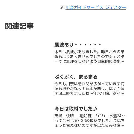
川奈ガイドサービス ジェスター
関連記事
風波あり・・・・・・
本日は風波がありました。昨日からの予
報もよくありませんでしたのでジェスタ
ーでは無理をしないよう自主的に潜水禁
止といたしました。本日ご予約及びお問
い合わせをいただいていたダイバーの
方々には残念な１日となってしまい申し
ぷくぷく、まるまる
訳ありませんでした。日をあ...
今日も川奈は晴れ間が広がっています海
況も穏やかなり！新年が明け、はや１週
間以上経ちましたね～年末年始、ダイバ
ーでいーーーっぱいだった川奈ビーチも
少し落ち着いていますちょっぴり悲しい
です・・・そんな中でも、水中はとって
今日は取材でした♪
も激アツですよ！！川奈の...
天候 快晴 透明度 6m~8m 水温24～
27℃今日は某○○の取材でした。今はち
ょっと言えないのですが出たらみなさん
に発表しますね♪もちろん主役はアオウ