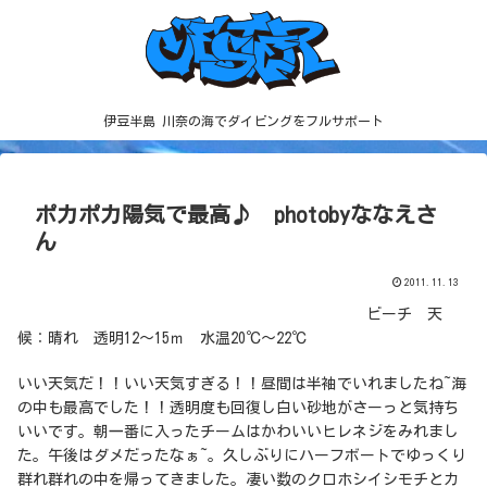
伊豆半島 川奈の海でダイビングをフルサポート
ポカポカ陽気で最高♪ photobyななえさ
ん
2011.11.13
ビーチ 天
候：晴れ 透明12～15ｍ 水温20℃～22℃
いい天気だ！！いい天気すぎる！！昼間は半袖でいれましたね~海
の中も最高でした！！透明度も回復し白い砂地がさーっと気持ち
いいです。朝一番に入ったチームはかわいいヒレネジをみれまし
た。午後はダメだったなぁ~。久しぶりにハーフボートでゆっくり
群れ群れの中を帰ってきました。凄い数のクロホシイシモチとカ