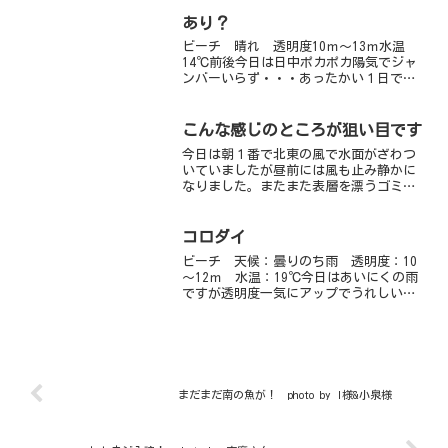
ミガメのスージーさんとなおみさんで
す。ってみなさんお分かりですね！！ス
あり？
ィーと泳いでいる...
ビーチ 晴れ 透明度10ｍ～13ｍ水温
14℃前後今日は日中ポカポカ陽気でジャ
ンバーいらず・・・あったかい１日でし
た。１か月くらい前から神出鬼没のシマ
ヒメヤマノカミ。体の一部分が黄色い個
体が住み着いていて先週末にはアオリイ
こんな感じのところが狙い目です
カ産卵床で見られてい...
今日は朝１番で北東の風で水面がざわつ
いていましたが昼前には風も止み静かに
なりました。またまた表層を漂うゴミエ
リアが注目の的です。先日もマツダイの
１００匹以上の群れやソウシハギやハナ
オコゼなどが見られていましたのでかな
コロダイ
り期待は大です。見た感じ...
ビーチ 天候：曇りのち雨 透明度：10
～12ｍ 水温：19℃今日はあいにくの雨
ですが透明度一気にアップでうれしい限
りです♪うねりもすっかりとれ、秋の海
が戻ってきました。岩地を中心にビーチ
を潜ってきました。棚上の砂だまりに大
きくて立派なヒメユ...
まだまだ南の魚が！ photo by I様&小泉様