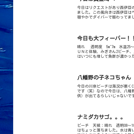
今日はリクエストがあり西伊豆
ました。この風向きは西伊豆は
穏やかでダイバーで賑わってまし
今日も大フィーバー！
晴れ 透明度 5m~7m 水温2
ＵＮと体験、みぎさん2ビーチ、
はいつにも増して魚群が濃かった
八幡野の子ネコちゃん
今日の川奈ビーチは海況が悪くC
です（笑）なので今日は、八幡
供）が出てるらしいじゃないです
ナミダカサゴ。。。
ビーチ 天候：晴れ 透明08～
はちょっと落ちました。水は青