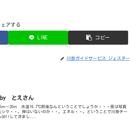
シェアする
LINE
コピー
川奈ガイドサービス ジェスター
oby とえさん
5ｍ～20ｍ 水温16.7℃前後なんということでしょうか・・・夜は写真
大シケ・・。神はいないのか・・。エネル・・。ということで川奈チー
O!!してきまし...