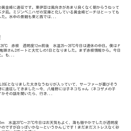
の黄金崎に遠征です。東伊豆は風向きがあまり良くなく朝からうねって
ベタ凪。ミジンベニハゼの宝庫と化している黄金崎ビーチはとーっても
た。水中の景観も東と西では...
！
5～26℃ 赤根 透明度12ｍ前後 水温25～26℃今日は連休の中日。僕はＦ
鬼頭さん2ボートと大忙しの1日となりました。まず赤根情報から。今日
。も...
LOSEとなりました大きなうねりが入っていて、サーファーが喜びそう
野に遠征してきました〜今、八幡野には子ネコちゃん（ネコザメの子
かその話を聞いたら、行き...
10ｍ 水温20℃～21℃今日はお天気もよく、海も穏やかでしたが透明度
いのですが白っぽいかな～というかんじです！まだまだストレスなく砂