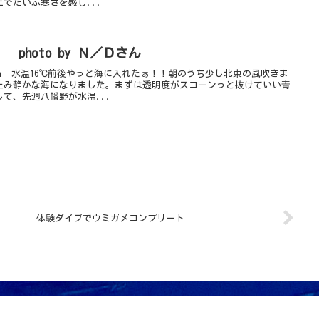
でだいぶ寒さを感じ...
oto by Ｎ／Ｄさん
5ｍ 水温16℃前後やっと海に入れたぁ！！朝のうち少し北東の風吹きま
止み静かな海になりました。まずは透明度がスコーンっと抜けていい青
て、先週八幡野が水温...
体験ダイブでウミガメコンプリート