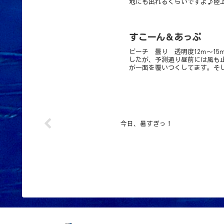
地にも出れるくらいですよ♪陸上
すこーん＆あっぷ ph
ビーチ 曇り 透明度12ｍ～1
したが、予測通り昼前には風も
が一面を覆いつくしてます。そし
今日、暑すぎっ！